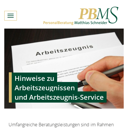
Toggle
navigation
Hinweise zu
Arbeitszeugnissen
und Arbeitszeugnis‑Service
Umfangreiche Beratungsleistungen sind im Rahmen