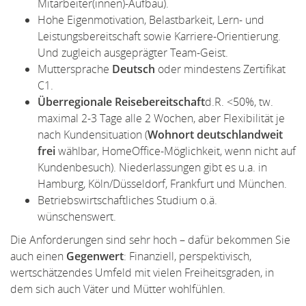
Mitarbeiter(innen)-Aufbau).
Hohe Eigenmotivation, Belastbarkeit, Lern- und
Leistungsbereitschaft sowie Karriere-Orientierung.
Und zugleich ausgeprägter Team-Geist.
Muttersprache
Deutsch
oder mindestens Zertifikat
C1.
Überregionale Reisebereitschaft
d.R. <50%, tw.
maximal 2-3 Tage alle 2 Wochen, aber Flexibilität je
nach Kundensituation (
Wohnort deutschlandweit
frei
wählbar, HomeOffice-Möglichkeit, wenn nicht auf
Kundenbesuch). Niederlassungen gibt es u.a. in
Hamburg, Köln/Düsseldorf, Frankfurt und München.
Betriebswirtschaftliches Studium o.ä.
wünschenswert.
Die Anforderungen sind sehr hoch – dafür bekommen Sie
auch einen
Gegenwert
: Finanziell, perspektivisch,
wertschätzendes Umfeld mit vielen Freiheitsgraden, in
dem sich auch Väter und Mütter wohlfühlen.